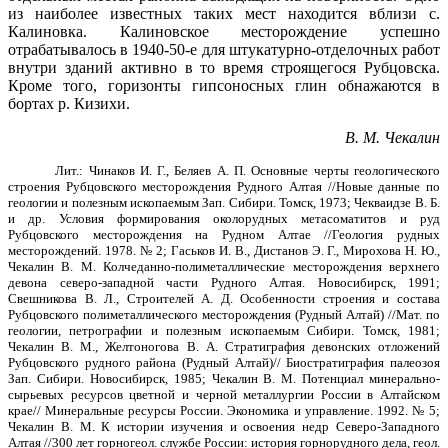
из наиболее известных таких мест находится вблизи с.
Калиновка. Калиновское месторождение успешно
отрабатывалось в 1940-50-е для штукатурно-отделочных работ
внутри зданий ак­тивно в то время строящегося Рубцовска.
Кроме того, горизонты гипсоносных глин обнажаются в
бортах р. Кизихи.
В. М. Чекалин
Лит.: Чинаков И. Г., Беляев А. П. Основные черты геологического
строения Рубцовского месторождения Рудного Алтая //Новые данные по
геологии и полезным ископаемым Зап. Сибири. Томск, 1973; Чекваидзе В. Б.
и др. Условия формирования околорудных метасоматитов и руд
Рубцовского месторождения на Рудном Алтае //Геология рудных
месторождений. 1978. № 2; Гаськов И. В., Дистанов Э. Г., Мирохова Н. Ю.,
Чекалин В. М. Колчеданно-полиметаллические месторождения верхнего
девона северо-западной части Рудного Алтая. Новосибирск, 1991;
Свешникова В. Л., Строителей А. Д. Особенности строения и состава
Рубцовского полиметаллического месторождения (Рудный Алтай) //Мат. по
геологии, петрографии и полезным ископаемым Сибири. Томск, 1981;
Чекалин В. М., Желтоногова В. А. Стратиграфия девонских отложений
Рубцовского рудного района (Рудный Алтай)// Биостратиграфия палеозоя
Зап. Сибири. Новоси­бирск, 1985; Чекалин В. М. Потенциал минерально-
сырьевых ресурсов цветной и черной метал­лургии России в Алтайском
крае// Минеральные ресурсы России. Экономика и управле­ние. 1992. № 5;
Чекалин В. М. К истории изучения и освоения недр Северо-Западного
Алтая //300 лет горногеол. службе России: история горнорудного дела, геол.