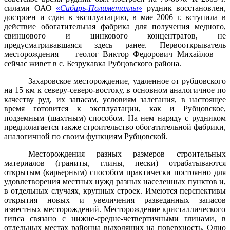
силами ОАО
«
Сибирь-Полиметаллы
»
рудник восстановлен,
достроен и сдан в эксплуатацию, в мае 2006 г. вступила в
действие обогатительная фабрика для получения медного,
свинцового и цинкового концентратов, не
предусматривавшаяся здесь ранее. Первооткрыватель
месторождения — геолог Виктор Федорович Михайлов —
сейчас живет в с. Безрукавка Рубцовского района.
Захаровское месторождение, удаленное от рубцовского
на 15 км к северу-северо-востоку, в основном аналогичное по
качеству руд, их запасам, условиям залегания, в настоящее
время готовится к эксплуатации, как и Рубцовское,
подземным (шахтным) способом. На нем наряду с рудником
предполагается также строительство обогатительной фабрики,
аналогичной по своим функциям Рубцовской.
Месторождения разных размеров строительных
материалов (граниты, глины, пески) отрабатываются
открытым (карьерным) способом практически постоянно для
удовлетворения местных нужд разных населенных пунктов и,
в отдельных случаях, крупных строек. Имеются перспективы
открытия новых и
увеличения разведанных запасов
известных месторождений. Месторождение кристаллического
гипса связано с нижне-средне-четвертичными глинами, в
отдельных местах районна выходящих на поверхность. Одно