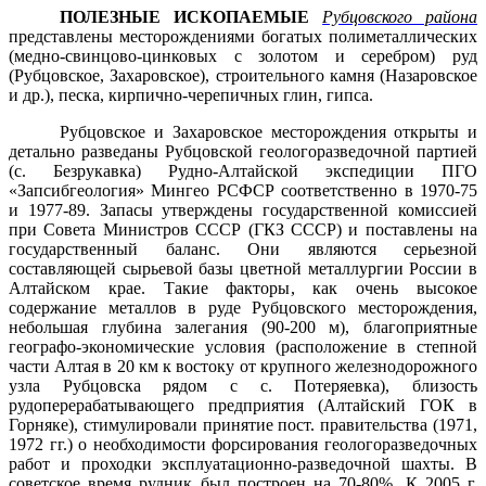
ПОЛЕЗНЫЕ ИСКОПАЕМЫЕ
Рубцовского района
представлены месторож­дениями богатых полиметаллических
(медно-свинцово-цинковых с золотом и серебром) руд
(Рубцовское, Захаровское), строительного камня (Назаровское
и др.), песка, кирпично-черепичных глин, гипса.
Рубцовское и Захаровское месторождения открыты и
детально разведаны Рубцовской геологоразведочной партией
(с. Безрукавка) Рудно-Алтайской экспедиции ПГО
«Запсибгеология» Мингео РСФСР соответственно в 1970-75
и 1977-89. Запасы утверждены государственной комиссией
при Совета Министров СССР (ГКЗ СССР) и поставлены на
государственный баланс. Они являются серьезной
составляющей сырьевой базы цветной металлургии России в
Алтайском крае. Такие факторы, как очень высокое
содержание металлов в руде Руб­цовского месторождения,
небольшая глубина залегания (90-200 м), благопри­ятные
географо-экономические условия (расположение в степной
части Алтая в 20 км к востоку от крупного железнодорожного
узла Рубцовска рядом с с. Потеряевка), близость
рудоперерабатывающего предприятия (Алтайский ГОК в
Горняке), стимулировали принятие пост. правительства (1971,
1972 гг.) о необходимости форсирования геологоразведочных
работ и проходки эксплуатационно-разведочной шахты.
В
советское время рудник был построен на 70-80%.
К 2005 г.