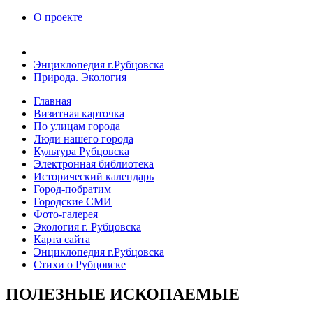
О проекте
Энциклопедия г.Рубцовска
Природа. Экология
Главная
Визитная карточка
По улицам города
Люди нашего города
Культура Рубцовска
Электронная библиотека
Исторический календарь
Город-побратим
Городские СМИ
Фото-галерея
Экология г. Рубцовска
Карта сайта
Энциклопедия г.Рубцовска
Стихи о Рубцовске
ПОЛЕЗНЫЕ ИСКОПАЕМЫЕ