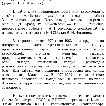
(директор В. А. Шумилов).
В
1970 г. на предприятие поступили автомобили с
автобазы Алейского сахарного завода, автобазы
Золотушинского рудника. В эти годы директором предприятия
был А. Д. Брага, гл. инженером — И. Л. Гришечко,
председателем профкома — А. Г. Хаустов.
В сентябре 1977 г.
начальником автоколонны № 1934 стал В. И. Филонов.
За период с осени 1976 г. по 1993 г. на предприятии
построены: административно-бытовой корпус,
производственный корпус, механизированная мойка
автомобилей, столовая, медпункт, теплица,
продовольственный магазин, грязелечебница, гостиница,
блок складов, стояночный корпус. Произведена
реконструкция ограждения, производственно-технической
базы. Для работников предприятия построены два жилых
дома по пер. Манежному. В 1970-1980-е гг. по объемам
перевозок автоколонна находилась в первой шестерке
Алтайского территориального объединения автомобильного
транспорта.
Награды предприятия:
дипломы и почетные грамоты
Совета Министров СССР и ВЦСПС; переходящее Красное
Знамя крайкома КПСС, крайисполкома, крайсовпрофа,