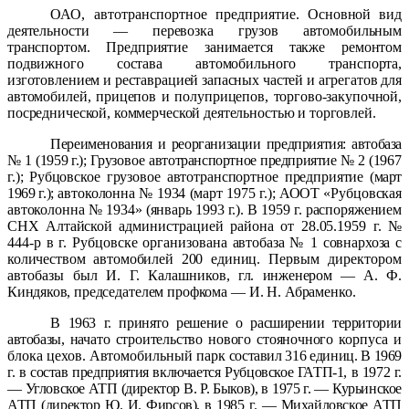
ОАО, автотранспортное предприятие.
Основной вид
деятельности — перевозка грузов автомобильным
транспортом. Предприятие занимается также ремонтом
подвижного состава автомобильного транспорта,
изготовлением и реставрацией запасных частей и агрегатов для
автомобилей, прицепов и полуприцепов, торгово-закупочной,
посреднической, коммерческой деятельностью и торговлей.
Переименования и реорганизации предприятия: автобаза
№ 1 (1959 г.);
Грузовое
автотранспортное предприятие № 2 (
1967
г.)
;
Рубцовское грузовое автотранспортное предприятие
(март
1969 г.)
; автоколонна № 1934 (март 1975 г.); АООТ «Рубцовская
автоколонна № 1934» (январь 1993 г.).
В 1959 г. распоряжением
СНХ Алтайской
администрацией района от 28.05.1959 г. №
444-р в г. Рубцовске организована
автобаза № 1 совнархоза с
количеством автомобилей 200 единиц.
Первым директором
автобазы был И.
Г.
Калашников
, гл. инженером — А. Ф.
Киндяков,
председателем профкома — И. Н. Абраменко.
В 1963 г. принято решение о расширении территории
автобазы,
начато строительство нового стояночного
корпуса и
блока цехов. Автомобильный парк
составил 316 единиц. В 1969
г. в состав предприятия включается Рубцовское ГАТП-1, в 1972 г.
— Угловское АТП (директор В. Р. Быков), в 1975 г. — Курьинское
АТП (директор Ю. И. Фирсов), в 1985 г. — Михайловское АТП