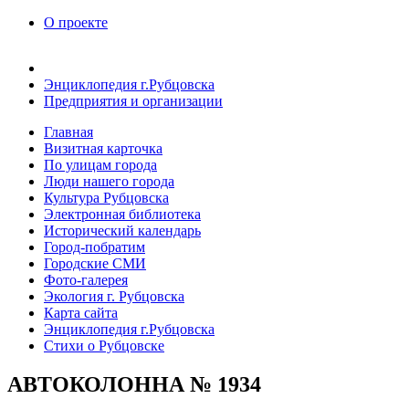
О проекте
Энциклопедия г.Рубцовска
Предприятия и организации
Главная
Визитная карточка
По улицам города
Люди нашего города
Культура Рубцовска
Электронная библиотека
Исторический календарь
Город-побратим
Городские СМИ
Фото-галерея
Экология г. Рубцовска
Карта сайта
Энциклопедия г.Рубцовска
Стихи о Рубцовске
АВТОКОЛОННА № 1934