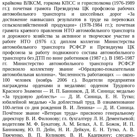
крайкома ВЛКСМ, горкома КПСС и горисполкома (1976-1989
гг.); почетная грамота Президиума ЦК профсоюза рабочих
автомобильного транспорта и шоссейных дорог «За
достижение наивысших результатов в труде на перевозках
сельскохозяйственной продукции» (1978-1984 гг.); почетная
грамота краевого правления НТО автомобильного транспорта
и дорожного хозяйства за активное и творческое участие в
работе НТО (1976 г.); д
иплом коллегии Министерства
автомобильного транспорта РСФСР и Президиума ЦК
профсоюза за работу подвижного состава автомобильного
транспорта без ДТП по вине работников (1987 г.). В 1985-1987
гг. Министерство автомобильного транспорта РСФСР
присвоило коллективу звание «Образцово-показательная
автомобильная колонна». Численность работающих — около
100 человек (ноябрь 2006 г.). Водители предприятия
награждены орденами и медалями: орденом Трудового
Красного Знамени — И. П. Банников, Д. И. Синица; медалью
«За трудовую доблесть» — Д. И. Синица, Е. Н. Тутко;
юбилейной медалью «За доблестный труд. В ознаменование
100-летия со дня рождения В. И. Ленина» — Д. И. Синица.
Почётное звание «Ветеран труда» присвоено генеральному
директору В. И. Филонову; гл. бухгалтеру Л. Н. Дементьевой;
водителям М. Ф. Букатову, А. М. Белых, А. Е. Божок, И. П.
Банникову, Ю. П. Дейн, Н. И. Дейкун, Е. Н. Тутко, А. В.
Тяжченко, В. П. Куликову, В. И. Кадеркину; слесарю-